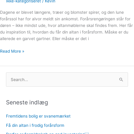
Ikke-kategoriseret
/
Kevin
Dagene er blevet længere, træer og blomster spirer, og den lune
forårssol har for alvor meldt sin ankomst. Forårsrengøringen står for
døren – ikke mindst ude, hvor altanmøblerne skal findes frem. Her får
du inspiration til, hvordan du får din altan i forårsform. Måske er du
allerede en garvet gartner. Eller måske er det i
Read More »
S
ø
g
Seneste indlæg
e
f
Fremtidens bolig er svanemærket
t
Få din altan i frodig forårsform
e