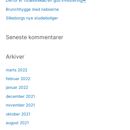
Derfor er forældrekøb en god investering￼
r
Brunchhygge med naboerne
:
Silkeborgs nye studieboliger
Seneste kommentarer
Arkiver
marts 2022
februar 2022
januar 2022
december 2021
november 2021
oktober 2021
august 2021