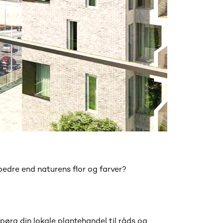
 bedre end naturens flor og farver?
ørg din lokale plantehandel til råds og