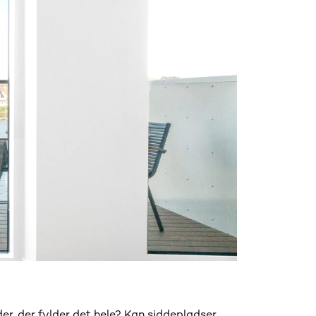
er, der fylder det hele? Kan siddepladser