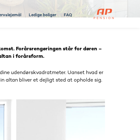
ervslejemål
Ledige boliger
FAQ
nkomst. Forårsrengøringen står for døren –
altan i forårsform.
 af dine udendørskvadratmeter. Uanset hvad er
n altan bliver et dejligt sted at opholde sig.