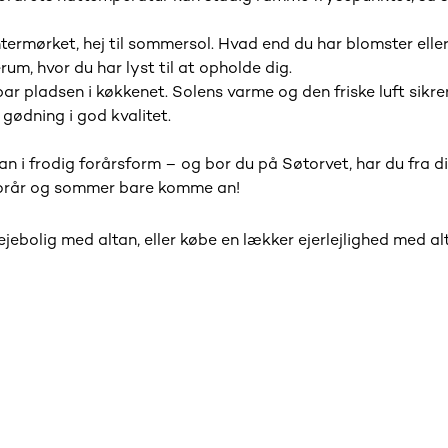
vintermørket, hej til sommersol. Hvad end du har blomster ell
um, hvor du har lyst til at opholde dig.
ar pladsen i køkkenet. Solens varme og den friske luft sikrer, 
gødning i god kvalitet.
 i frodig forårsform – og bor du på Søtorvet, har du fra din
forår og sommer bare komme an!
ejebolig med altan, eller købe en lækker ejerlejlighed med al