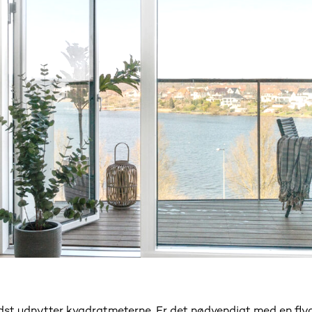
dst udnytter kvadratmeterne. Er det nødvendigt med en flyd