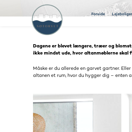
Gå
til
Forside
Lejebolige
indholdet
Dagene er blevet længere, træer og blomste
ikke mindst ude, hvor altanmøblerne skal fi
Måske er du allerede en garvet gartner. Elle
altanen et rum, hvor du hygger dig – enten ale