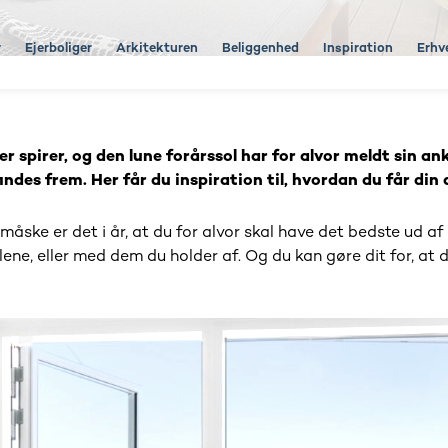
r
Ejerboliger
Arkitekturen
Beliggenhed
Inspiration
Erhv
r spirer, og den lune forårssol har for alvor meldt sin a
ndes frem. Her får du inspiration til, hvordan du får din 
r måske er det i år, at du for alvor skal have det bedste ud
ne, eller med dem du holder af. Og du kan gøre dit for, at di