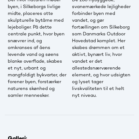
Dér hvor naturen møder
De 286 nybyggede,
byen, i Silkeborgs livlige
svanemærkede lejligheder
midte, placeres otte
forbinder byen med
skulpturelle bytårne med
vandet, og gør
lejeboliger. På dette
fortællingen om Silkeborg
centrale punkt, hvor byen
som Danmarks Outdoor
snævrer ind, og
Hovedstad komplet. Her
omkranses af åens
skabes drømmen om et
levende vand og søens
aktivt, bynært liv, hvor
blanke overflade, skabes
vandet er det
et nyt, urbant og
allestedsnærværende
mangfoldigt bykvarter, der
element, og hvor udsigten
forener byen, forstærker
og lyset tager
naturens skønhed og
livskvaliteten til et helt
samler mennesker.
nyt niveau.
Galleri: