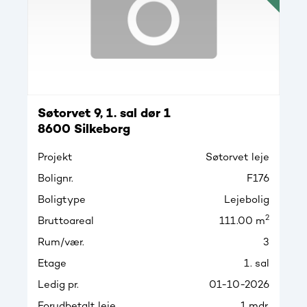
Søtorvet 9, 1. sal dør 1
8600 Silkeborg
Projekt
Søtorvet leje
Bolignr.
F176
Boligtype
Lejebolig
2
Bruttoareal
111.00 m
Rum/vær.
3
Etage
1. sal
Ledig pr.
01-10-2026
Forudbetalt leje
1 mdr.