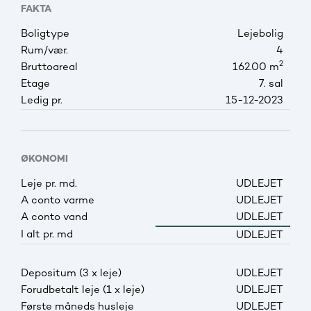
FAKTA
Boligtype
Lejebolig
Rum/vær.
4
2
Bruttoareal
162.00 m
Etage
7. sal
Ledig pr.
15-12-2023
ØKONOMI
Leje pr. md.
UDLEJET
A conto varme
UDLEJET
A conto vand
UDLEJET
I alt pr. md
UDLEJET
Depositum (3 x leje)
UDLEJET
Forudbetalt leje (1 x leje)
UDLEJET
Første måneds husleje
UDLEJET