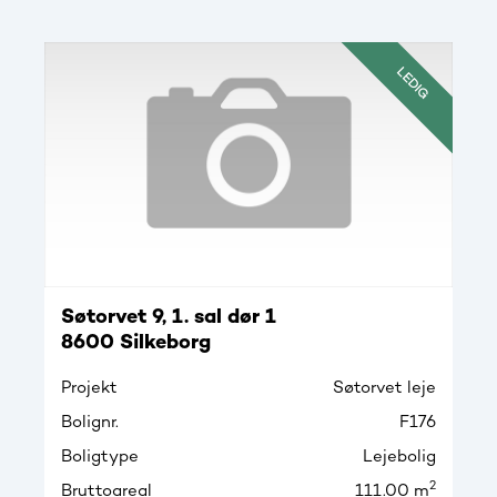
LEDIG
Søtorvet 9, 1. sal dør 1
8600 Silkeborg
Projekt
Søtorvet leje
Bolignr.
F176
Boligtype
Lejebolig
2
Bruttoareal
111.00 m