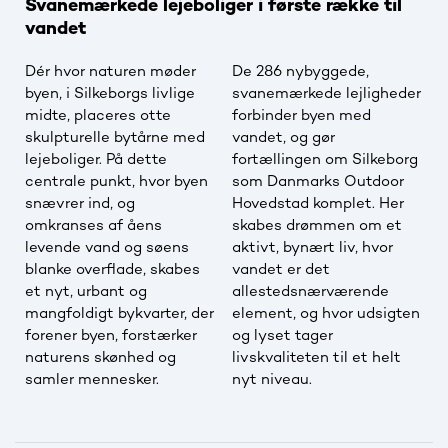
Svanemærkede lejeboliger i første række til
vandet
Dér hvor naturen møder
De 286 nybyggede,
byen, i Silkeborgs livlige
svanemærkede lejligheder
midte, placeres otte
forbinder byen med
skulpturelle bytårne med
vandet, og gør
lejeboliger. På dette
fortællingen om Silkeborg
centrale punkt, hvor byen
som Danmarks Outdoor
snævrer ind, og
Hovedstad komplet. Her
omkranses af åens
skabes drømmen om et
levende vand og søens
aktivt, bynært liv, hvor
blanke overflade, skabes
vandet er det
et nyt, urbant og
allestedsnærværende
mangfoldigt bykvarter, der
element, og hvor udsigten
forener byen, forstærker
og lyset tager
naturens skønhed og
livskvaliteten til et helt
samler mennesker.
nyt niveau.