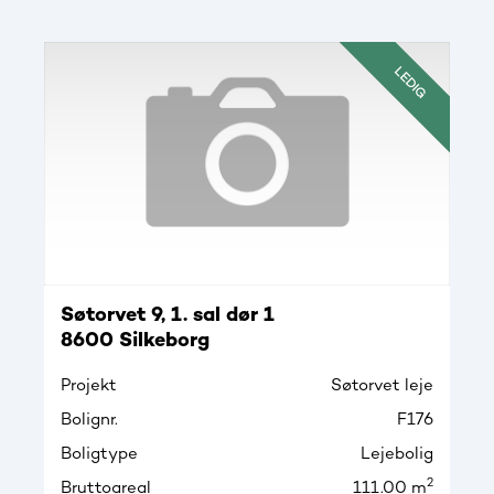
LEDIG
Søtorvet 9, 1. sal dør 1
8600 Silkeborg
Projekt
Søtorvet leje
Bolignr.
F176
Boligtype
Lejebolig
2
Bruttoareal
111.00 m