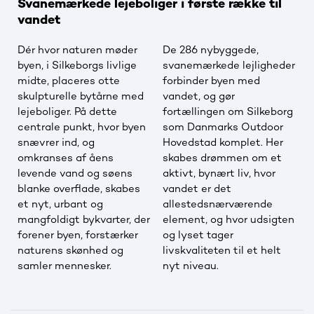
Svanemærkede lejeboliger i første række til
vandet
Dér hvor naturen møder
De 286 nybyggede,
byen, i Silkeborgs livlige
svanemærkede lejligheder
midte, placeres otte
forbinder byen med
skulpturelle bytårne med
vandet, og gør
lejeboliger. På dette
fortællingen om Silkeborg
centrale punkt, hvor byen
som Danmarks Outdoor
snævrer ind, og
Hovedstad komplet. Her
omkranses af åens
skabes drømmen om et
levende vand og søens
aktivt, bynært liv, hvor
blanke overflade, skabes
vandet er det
et nyt, urbant og
allestedsnærværende
mangfoldigt bykvarter, der
element, og hvor udsigten
forener byen, forstærker
og lyset tager
naturens skønhed og
livskvaliteten til et helt
samler mennesker.
nyt niveau.