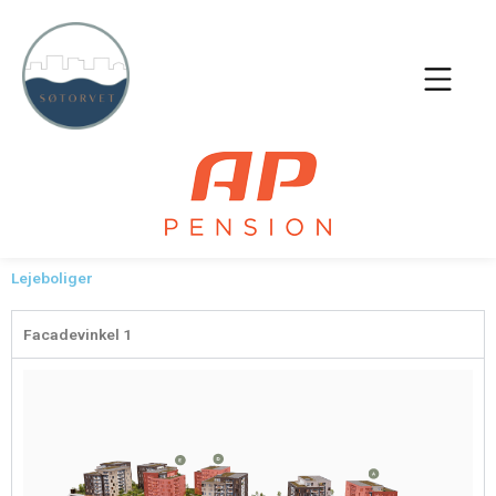
Gå
til
indholdet
Main
Menu
Lejeboliger
Facadevinkel 1